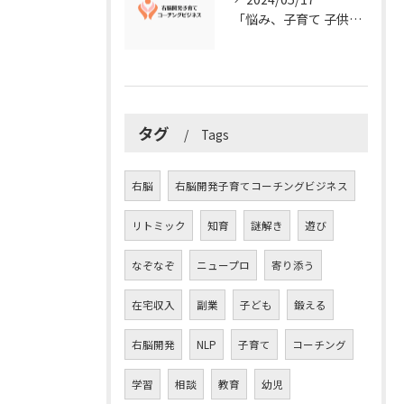
「悩み、子育て 子供の発達」を解決する右脳開発子育てコーチングビジネス業界の魅力とは？
タグ
Tags
右脳
右脳開発子育てコーチングビジネス
リトミック
知育
謎解き
遊び
なぞなぞ
ニュープロ
寄り添う
在宅収入
副業
子ども
鍛える
右脳開発
NLP
子育て
コーチング
学習
相談
教育
幼児