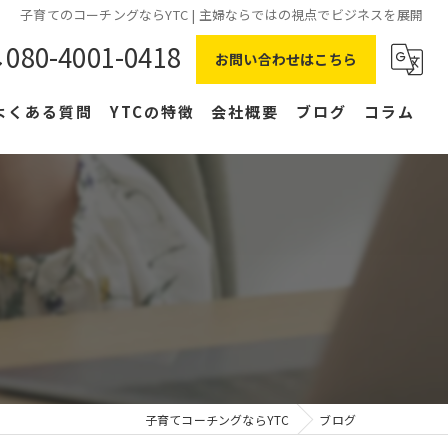
子育てのコーチングならYTC | 主婦ならではの視点でビジネスを展開
080-4001-0418
お問い合わせはこちら
よくある質問
YTCの特徴
会社概要
ブログ
コラム
在宅ワーク
主婦
副業
NLP
右脳
子育てコーチングならYTC
ブログ