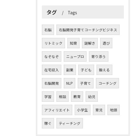
タグ
Tags
右脳
右脳開発子育てコーチングビジネス
リトミック
知育
謎解き
遊び
なぞなぞ
ニュープロ
寄り添う
在宅収入
副業
子ども
鍛える
右脳開発
NLP
子育て
コーチング
学習
相談
教育
幼児
アフィリエイト
小学生
育児
地頭
稼ぐ
ティーチング