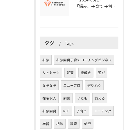
「悩み、子育て 子供の発達」を解決する右脳開発子育てコーチングビジネス業界の魅力とは？
タグ
Tags
右脳
右脳開発子育てコーチングビジネス
リトミック
知育
謎解き
遊び
なぞなぞ
ニュープロ
寄り添う
在宅収入
副業
子ども
鍛える
右脳開発
NLP
子育て
コーチング
学習
相談
教育
幼児