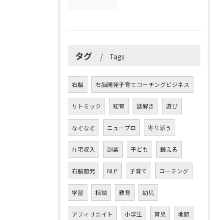
タグ
Tags
右脳
右脳開発子育てコーチングビジネス
リトミック
知育
謎解き
遊び
なぞなぞ
ニュープロ
寄り添う
在宅収入
副業
子ども
鍛える
右脳開発
NLP
子育て
コーチング
学習
相談
教育
幼児
アフィリエイト
小学生
育児
地頭