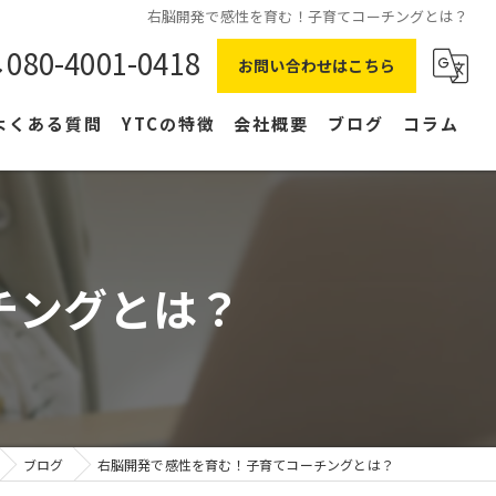
右脳開発で感性を育む！子育てコーチングとは？
080-4001-0418
お問い合わせはこちら
よくある質問
YTCの特徴
会社概要
ブログ
コラム
在宅ワーク
主婦
チングとは？
副業
NLP
右脳
ブログ
右脳開発で感性を育む！子育てコーチングとは？