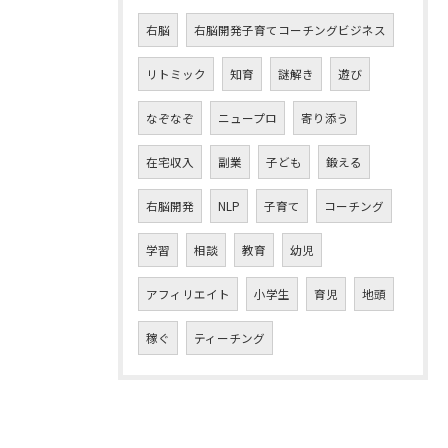
右脳
右脳開発子育てコーチングビジネス
リトミック
知育
謎解き
遊び
なぞなぞ
ニュープロ
寄り添う
在宅収入
副業
子ども
鍛える
右脳開発
NLP
子育て
コーチング
学習
相談
教育
幼児
アフィリエイト
小学生
育児
地頭
稼ぐ
ティーチング