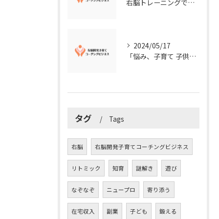
右脳トレーニングで視覚的センスを磨こう！
2024/05/17
「悩み、子育て 子供の発達」を解決する右脳開発子育てコーチングビジネス業界の魅力とは？
タグ
Tags
右脳
右脳開発子育てコーチングビジネス
リトミック
知育
謎解き
遊び
なぞなぞ
ニュープロ
寄り添う
在宅収入
副業
子ども
鍛える