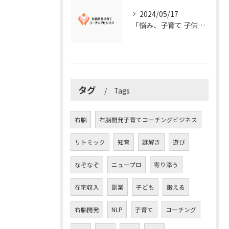
2024/05/17
「悩み、子育て 子供の発達」を解決する右脳開発子育てコーチングビジネス業界の魅力とは？
タグ
Tags
右脳
右脳開発子育てコーチングビジネス
リトミック
知育
謎解き
遊び
なぞなぞ
ニュープロ
寄り添う
在宅収入
副業
子ども
鍛える
右脳開発
NLP
子育て
コーチング