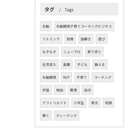
タグ
Tags
右脳
右脳開発子育てコーチングビジネス
リトミック
知育
謎解き
遊び
なぞなぞ
ニュープロ
寄り添う
在宅収入
副業
子ども
鍛える
右脳開発
NLP
子育て
コーチング
学習
相談
教育
幼児
アフィリエイト
小学生
育児
地頭
稼ぐ
ティーチング