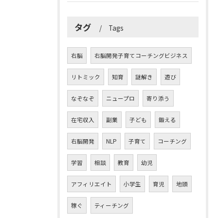
タグ
Tags
右脳
右脳開発子育てコーチングビジネス
リトミック
知育
謎解き
遊び
なぞなぞ
ニュープロ
寄り添う
在宅収入
副業
子ども
鍛える
右脳開発
NLP
子育て
コーチング
学習
相談
教育
幼児
アフィリエイト
小学生
育児
地頭
稼ぐ
ティーチング