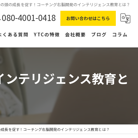
供の頭の成長を促す！コーチング右脳開発のインテリジェンス教育とは？
080-4001-0418
お問い合わせはこちら
よくある質問
YTCの特徴
会社概要
ブログ
コラム
在宅ワーク
主婦
インテリジェンス教育と
副業
NLP
右脳
の成長を促す！コーチング右脳開発のインテリジェンス教育とは？