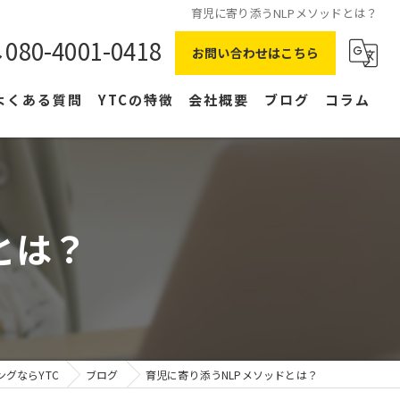
育児に寄り添うNLPメソッドとは？
080-4001-0418
お問い合わせはこちら
よくある質問
YTCの特徴
会社概要
ブログ
コラム
在宅ワーク
主婦
とは？
副業
NLP
右脳
グならYTC
ブログ
育児に寄り添うNLPメソッドとは？