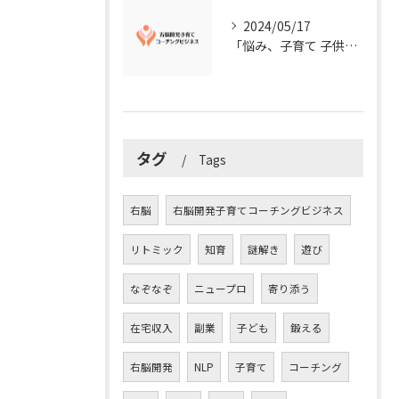
2024/05/17
「悩み、子育て 子供の発達」を解決する右脳開発子育てコーチングビジネス業界の魅力とは？
タグ
Tags
右脳
右脳開発子育てコーチングビジネス
リトミック
知育
謎解き
遊び
なぞなぞ
ニュープロ
寄り添う
在宅収入
副業
子ども
鍛える
右脳開発
NLP
子育て
コーチング