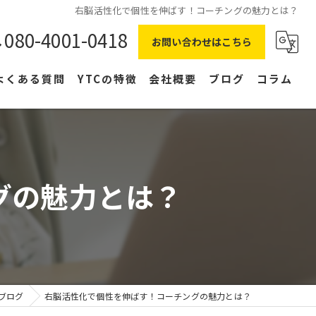
右脳活性化で個性を伸ばす！コーチングの魅力とは？
080-4001-0418
お問い合わせはこちら
よくある質問
YTCの特徴
会社概要
ブログ
コラム
在宅ワーク
主婦
グの魅力とは？
副業
NLP
右脳
ブログ
右脳活性化で個性を伸ばす！コーチングの魅力とは？