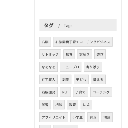
タグ
Tags
右脳
右脳開発子育てコーチングビジネス
リトミック
知育
謎解き
遊び
なぞなぞ
ニュープロ
寄り添う
在宅収入
副業
子ども
鍛える
右脳開発
NLP
子育て
コーチング
学習
相談
教育
幼児
アフィリエイト
小学生
育児
地頭