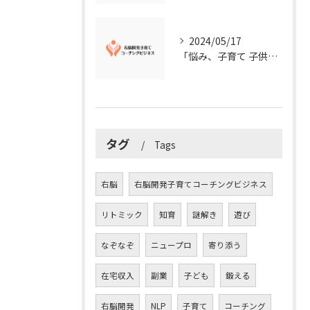
2024/05/17
「悩み、子育て 子供の発達」を解決する右脳開発子育てコーチングビジネス業界の魅力とは？
タグ
Tags
右脳
右脳開発子育てコーチングビジネス
リトミック
知育
謎解き
遊び
なぞなぞ
ニュープロ
寄り添う
在宅収入
副業
子ども
鍛える
右脳開発
NLP
子育て
コーチング