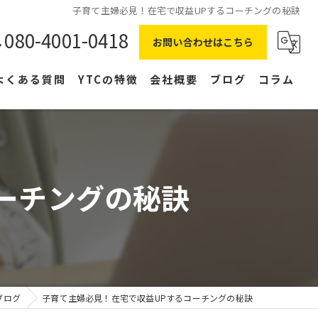
子育て主婦必見！在宅で収益UPするコーチングの秘訣
080-4001-0418
お問い合わせはこちら
よくある質問
YTCの特徴
会社概要
ブログ
コラム
在宅ワーク
主婦
ーチングの秘訣
副業
NLP
右脳
ブログ
子育て主婦必見！在宅で収益UPするコーチングの秘訣