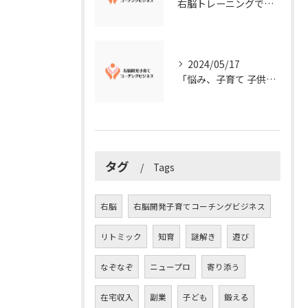
右脳トレーニングで視覚的センスを磨こう！
2024/05/17
「悩み、子育て 子供の発達」を解決する右脳開発子育てコーチングビジネス業界の魅力とは？
タグ
Tags
右脳
右脳開発子育てコーチングビジネス
リトミック
知育
謎解き
遊び
なぞなぞ
ニュープロ
寄り添う
在宅収入
副業
子ども
鍛える