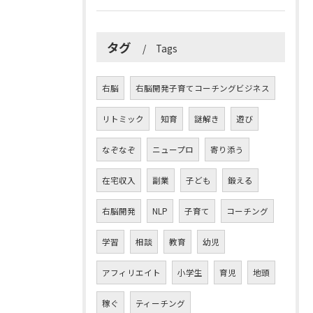
タグ
Tags
右脳
右脳開発子育てコーチングビジネス
リトミック
知育
謎解き
遊び
なぞなぞ
ニュープロ
寄り添う
在宅収入
副業
子ども
鍛える
右脳開発
NLP
子育て
コーチング
学習
相談
教育
幼児
アフィリエイト
小学生
育児
地頭
稼ぐ
ティーチング