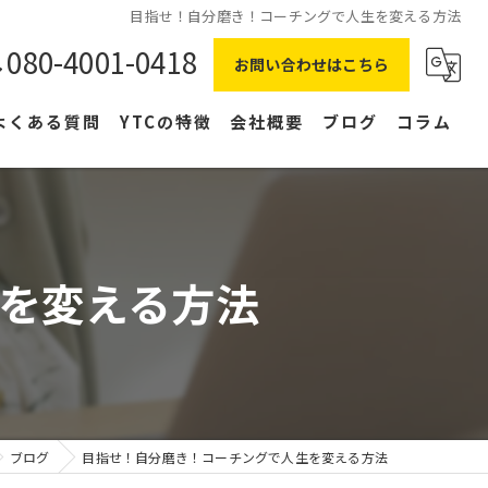
目指せ！自分磨き！コーチングで人生を変える方法
080-4001-0418
お問い合わせはこちら
よくある質問
YTCの特徴
会社概要
ブログ
コラム
在宅ワーク
主婦
を変える方法
副業
NLP
右脳
ブログ
目指せ！自分磨き！コーチングで人生を変える方法