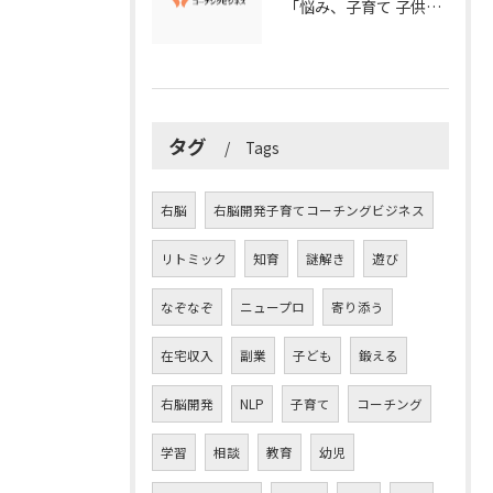
「悩み、子育て 子供の発達」を解決する右脳開発子育てコーチングビジネス業界の魅力とは？
タグ
Tags
右脳
右脳開発子育てコーチングビジネス
リトミック
知育
謎解き
遊び
なぞなぞ
ニュープロ
寄り添う
在宅収入
副業
子ども
鍛える
右脳開発
NLP
子育て
コーチング
学習
相談
教育
幼児