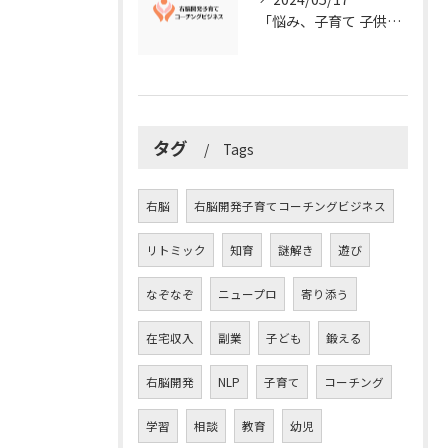
「悩み、子育て 子供の発達」を解決する右脳開発子育てコーチングビジネス業界の魅力とは？
タグ
Tags
右脳
右脳開発子育てコーチングビジネス
リトミック
知育
謎解き
遊び
なぞなぞ
ニュープロ
寄り添う
在宅収入
副業
子ども
鍛える
右脳開発
NLP
子育て
コーチング
学習
相談
教育
幼児