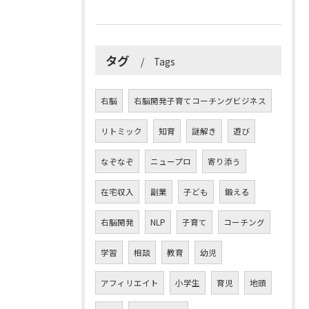
タグ
Tags
右脳
右脳開発子育てコーチングビジネス
リトミック
知育
謎解き
遊び
なぞなぞ
ニュープロ
寄り添う
在宅収入
副業
子ども
鍛える
右脳開発
NLP
子育て
コーチング
学習
相談
教育
幼児
アフィリエイト
小学生
育児
地頭