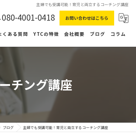
主婦でも受講可能！育児と両立するコーチング講座
080-4001-0418
お問い合わせはこちら
よくある質問
YTCの特徴
会社概要
ブログ
コラム
在宅ワーク
主婦
ーチング講座
副業
NLP
右脳
ブログ
主婦でも受講可能！育児と両立するコーチング講座