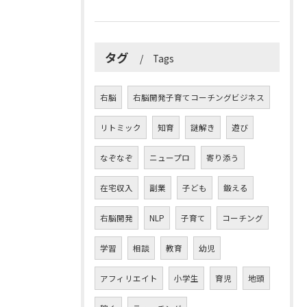
タグ
Tags
右脳
右脳開発子育てコーチングビジネス
リトミック
知育
謎解き
遊び
なぞなぞ
ニュープロ
寄り添う
在宅収入
副業
子ども
鍛える
右脳開発
NLP
子育て
コーチング
学習
相談
教育
幼児
アフィリエイト
小学生
育児
地頭