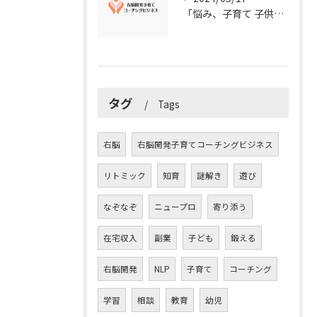
「悩み、子育て 子供の発達」を解決する右脳開発子育てコーチングビジネス業界の魅力とは？
タグ
Tags
右脳
右脳開発子育てコーチングビジネス
リトミック
知育
謎解き
遊び
なぞなぞ
ニュープロ
寄り添う
在宅収入
副業
子ども
鍛える
右脳開発
NLP
子育て
コーチング
学習
相談
教育
幼児