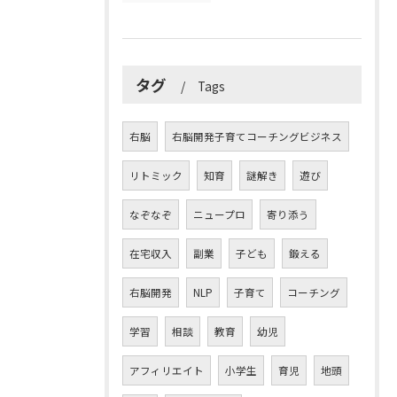
タグ
Tags
右脳
右脳開発子育てコーチングビジネス
リトミック
知育
謎解き
遊び
なぞなぞ
ニュープロ
寄り添う
在宅収入
副業
子ども
鍛える
右脳開発
NLP
子育て
コーチング
学習
相談
教育
幼児
アフィリエイト
小学生
育児
地頭