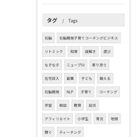
タグ
Tags
右脳
右脳開発子育てコーチングビジネス
リトミック
知育
謎解き
遊び
なぞなぞ
ニュープロ
寄り添う
在宅収入
副業
子ども
鍛える
右脳開発
NLP
子育て
コーチング
学習
相談
教育
幼児
アフィリエイト
小学生
育児
地頭
稼ぐ
ティーチング