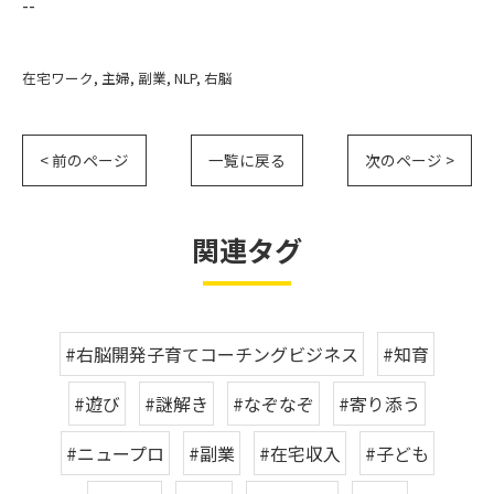
--
在宅ワーク
主婦
副業
NLP
右脳
< 前のページ
一覧に戻る
次のページ >
関連タグ
#右脳開発子育てコーチングビジネス
#知育
#遊び
#謎解き
#なぞなぞ
#寄り添う
#ニュープロ
#副業
#在宅収入
#子ども