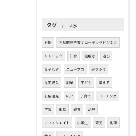
タグ
Tags
右脳
右脳開発子育てコーチングビジネス
リトミック
知育
謎解き
遊び
なぞなぞ
ニュープロ
寄り添う
在宅収入
副業
子ども
鍛える
右脳開発
NLP
子育て
コーチング
学習
相談
教育
幼児
アフィリエイト
小学生
育児
地頭