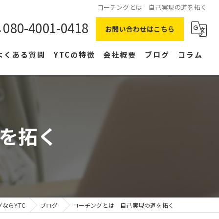
コーチングとは 自己実現の道を拓く
080-4001-0418
お問い合わせはこちら
よくある質問
YTCの特徴
会社概要
ブログ
コラム
在宅ワーク
主婦
を拓く
副業
NLP
右脳
ならYTC
ブログ
コーチングとは 自己実現の道を拓く