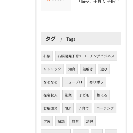
「悩み、子育て 子供の発達」を解決する右脳開発子育てコーチングビジネス業界の魅力とは？
タグ
Tags
右脳
右脳開発子育てコーチングビジネス
リトミック
知育
謎解き
遊び
なぞなぞ
ニュープロ
寄り添う
在宅収入
副業
子ども
鍛える
右脳開発
NLP
子育て
コーチング
学習
相談
教育
幼児