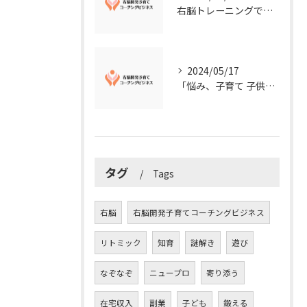
右脳トレーニングで視覚的センスを磨こう！
2024/05/17
「悩み、子育て 子供の発達」を解決する右脳開発子育てコーチングビジネス業界の魅力とは？
タグ
Tags
右脳
右脳開発子育てコーチングビジネス
リトミック
知育
謎解き
遊び
なぞなぞ
ニュープロ
寄り添う
在宅収入
副業
子ども
鍛える