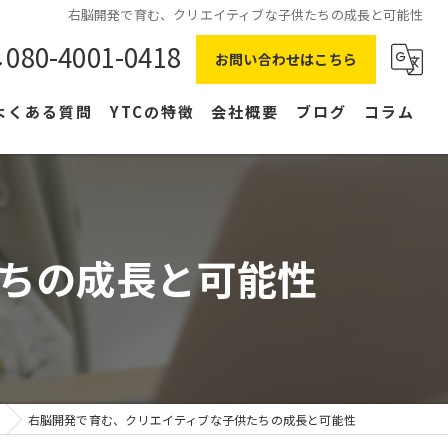
右脳開発で育む、クリエイティブな子供たちの成長と可能性
080-4001-0418
お問い合わせはこちら
よくある質問
YTCの特徴
会社概要
ブログ
コラム
在宅ワーク
主婦
ちの成長と可能性
副業
NLP
右脳
右脳開発で育む、クリエイティブな子供たちの成長と可能性