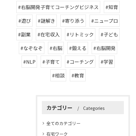
#右脳開発子育てコーチングビジネス
#知育
#遊び
#謎解き
#寄り添う
#ニュープロ
#副業
#在宅収入
#リトミック
#子ども
#なぞなぞ
#右脳
#鍛える
#右脳開発
#NLP
#子育て
#コーチング
#学習
#相談
#教育
カテゴリー
Categories
全てのカテゴリー
在宅ワーク