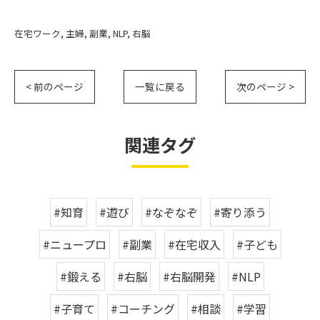
在宅ワーク
主婦
副業
NLP
右脳
< 前のページ
一覧に戻る
次のページ >
関連タグ
#知育
#遊び
#なぞなぞ
#寄り添う
#ニュープロ
#副業
#在宅収入
#子ども
#鍛える
#右脳
#右脳開発
#NLP
#子育て
#コーチング
#相談
#学習