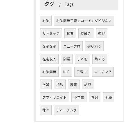
タグ
Tags
右脳
右脳開発子育てコーチングビジネス
リトミック
知育
謎解き
遊び
なぞなぞ
ニュープロ
寄り添う
在宅収入
副業
子ども
鍛える
右脳開発
NLP
子育て
コーチング
学習
相談
教育
幼児
アフィリエイト
小学生
育児
地頭
稼ぐ
ティーチング