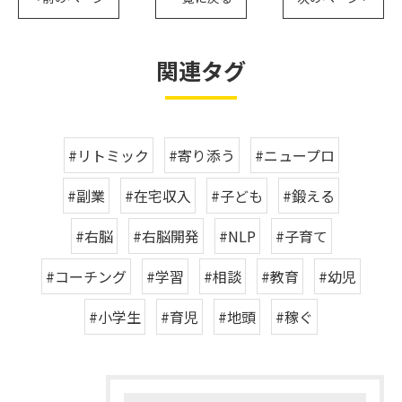
関連タグ
#リトミック
#寄り添う
#ニュープロ
#副業
#在宅収入
#子ども
#鍛える
#右脳
#右脳開発
#NLP
#子育て
#コーチング
#学習
#相談
#教育
#幼児
#小学生
#育児
#地頭
#稼ぐ