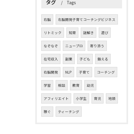
タグ
Tags
右脳
右脳開発子育てコーチングビジネス
リトミック
知育
謎解き
遊び
なぞなぞ
ニュープロ
寄り添う
在宅収入
副業
子ども
鍛える
右脳開発
NLP
子育て
コーチング
学習
相談
教育
幼児
アフィリエイト
小学生
育児
地頭
稼ぐ
ティーチング