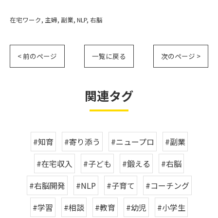
在宅ワーク
主婦
副業
NLP
右脳
< 前のページ
一覧に戻る
次のページ >
関連タグ
#知育
#寄り添う
#ニュープロ
#副業
#在宅収入
#子ども
#鍛える
#右脳
#右脳開発
#NLP
#子育て
#コーチング
#学習
#相談
#教育
#幼児
#小学生