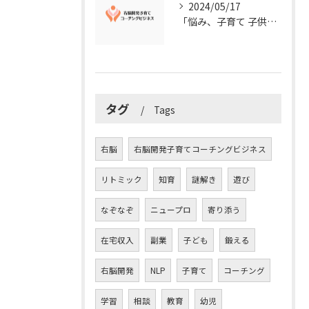
2024/05/17
「悩み、子育て 子供の発達」を解決する右脳開発子育てコーチングビジネス業界の魅力とは？
タグ
Tags
右脳
右脳開発子育てコーチングビジネス
リトミック
知育
謎解き
遊び
なぞなぞ
ニュープロ
寄り添う
在宅収入
副業
子ども
鍛える
右脳開発
NLP
子育て
コーチング
学習
相談
教育
幼児