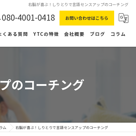
右脳が喜ぶ！しりとりで言語センスアップのコーチング
080-4001-0418
お問い合わせはこちら
よくある質問
YTCの特徴
会社概要
ブログ
コラム
在宅ワーク
主婦
プのコーチング
副業
NLP
右脳
ラム
右脳が喜ぶ！しりとりで言語センスアップのコーチング