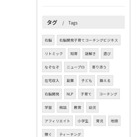
タグ
Tags
右脳
右脳開発子育てコーチングビジネス
リトミック
知育
謎解き
遊び
なぞなぞ
ニュープロ
寄り添う
在宅収入
副業
子ども
鍛える
右脳開発
NLP
子育て
コーチング
学習
相談
教育
幼児
アフィリエイト
小学生
育児
地頭
稼ぐ
ティーチング