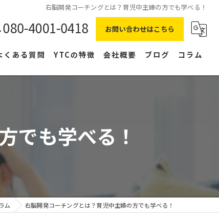
右脳開発コーチングとは？育児中主婦の方でも学べる！
080-4001-0418
お問い合わせはこちら
よくある質問
YTCの特徴
会社概要
ブログ
コラム
在宅ワーク
主婦
方でも学べる！
副業
NLP
右脳
ラム
右脳開発コーチングとは？育児中主婦の方でも学べる！