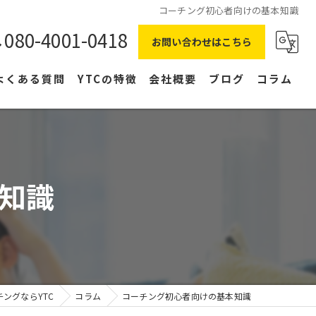
コーチング初心者向けの基本知識
080-4001-0418
お問い合わせはこちら
よくある質問
YTCの特徴
会社概要
ブログ
コラム
在宅ワーク
主婦
知識
副業
NLP
右脳
ングならYTC
コラム
コーチング初心者向けの基本知識