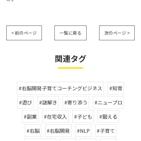
< 前のページ
一覧に戻る
次のページ >
関連タグ
#右脳開発子育てコーチングビジネス
#知育
#遊び
#謎解き
#寄り添う
#ニュープロ
#副業
#在宅収入
#子ども
#鍛える
#右脳
#右脳開発
#NLP
#子育て