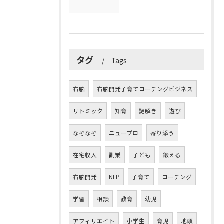
タグ
Tags
右脳
右脳開発子育てコーチングビジネス
リトミック
知育
謎解き
遊び
なぞなぞ
ニュープロ
寄り添う
在宅収入
副業
子ども
鍛える
右脳開発
NLP
子育て
コーチング
学習
相談
教育
幼児
アフィリエイト
小学生
育児
地頭