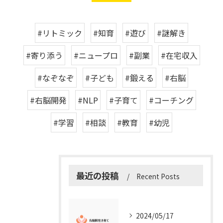
#リトミック
#知育
#遊び
#謎解き
#寄り添う
#ニュープロ
#副業
#在宅収入
#なぞなぞ
#子ども
#鍛える
#右脳
#右脳開発
#NLP
#子育て
#コーチング
#学習
#相談
#教育
#幼児
最近の投稿
Recent Posts
2024/05/17