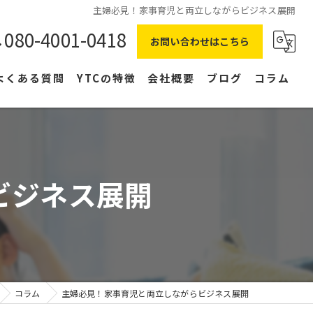
主婦必見！家事育児と両立しながらビジネス展開
080-4001-0418
お問い合わせはこちら
よくある質問
YTCの特徴
会社概要
ブログ
コラム
在宅ワーク
主婦
ビジネス展開
副業
NLP
右脳
コラム
主婦必見！家事育児と両立しながらビジネス展開