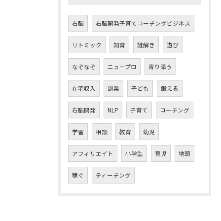
右脳
右脳開発子育てコーチングビジネス
リトミック
知育
謎解き
遊び
なぞなぞ
ニュープロ
寄り添う
在宅収入
副業
子ども
鍛える
右脳開発
NLP
子育て
コーチング
学習
相談
教育
幼児
アフィリエイト
小学生
育児
地頭
稼ぐ
ティーチング