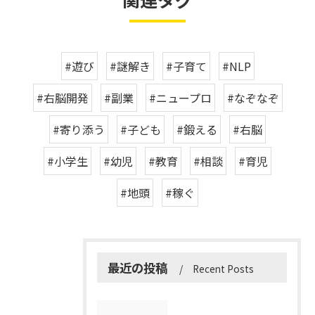
#遊び
#謎解き
#子育て
#NLP
#右脳開発
#副業
#ニュープロ
#なぞなぞ
#寄り添う
#子ども
#鍛える
#右脳
#小学生
#幼児
#教育
#相談
#育児
#地頭
#稼ぐ
最近の投稿
Recent Posts