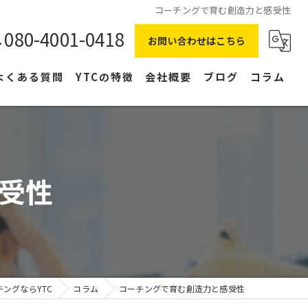
コーチングで育む創造力と感受性
080-4001-0418
お問い合わせはこちら
よくある質問
YTCの特徴
会社概要
ブログ
コラム
在宅ワーク
主婦
受性
副業
NLP
右脳
ングならYTC
コラム
コーチングで育む創造力と感受性