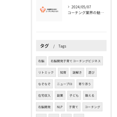
2024/05/07
コーチング業界の魅力に迫る！今知るべきこととは？
タグ
Tags
右脳
右脳開発子育てコーチングビジネス
リトミック
知育
謎解き
遊び
なぞなぞ
ニュープロ
寄り添う
在宅収入
副業
子ども
鍛える
右脳開発
NLP
子育て
コーチング